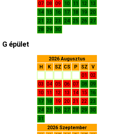
07
08
09
10
11
12
13
14
15
16
17
18
19
20
21
22
23
24
25
26
27
28
29
30
G épület
2026 Augusztus
H
K
SZ
CS
P
SZ
V
01
02
03
04
05
06
07
08
09
10
11
12
13
14
15
16
17
18
19
20
21
22
23
24
25
26
27
28
29
30
31
2026 Szeptember