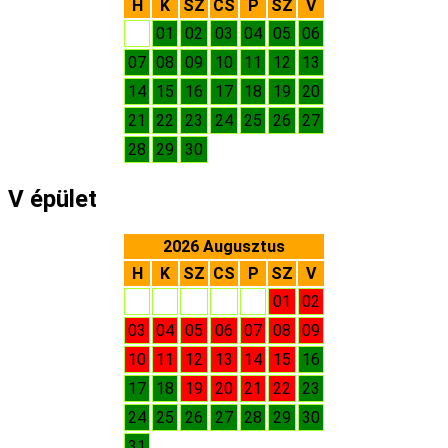
H
K
SZ
CS
P
SZ
V
01
02
03
04
05
06
07
08
09
10
11
12
13
14
15
16
17
18
19
20
21
22
23
24
25
26
27
28
29
30
V épület
2026 Augusztus
H
K
SZ
CS
P
SZ
V
01
02
03
04
05
06
07
08
09
10
11
12
13
14
15
16
17
18
19
20
21
22
23
24
25
26
27
28
29
30
31