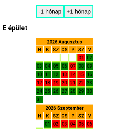
-1 hónap
+1 hónap
E épület
2026 Augusztus
H
K
SZ
CS
P
SZ
V
01
02
03
04
05
06
07
08
09
10
11
12
13
14
15
16
17
18
19
20
21
22
23
24
25
26
27
28
29
30
31
2026 Szeptember
H
K
SZ
CS
P
SZ
V
01
02
03
04
05
06